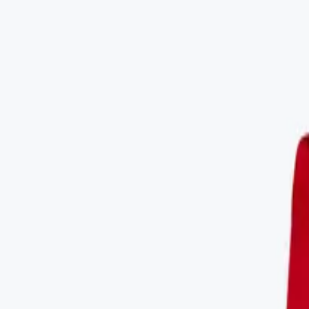
(0)
Kobieta
Mężczyzna
Dzieci
Niemowlę
O marce
Świat MyBasic