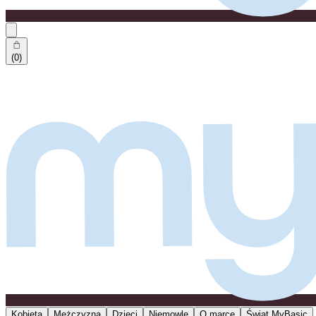
(0)
Kobieta
Mężczyzna
Dzieci
Niemowlę
O marce
Świat MyBasic