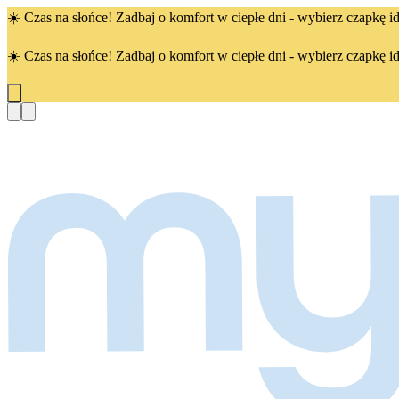
☀️ Czas na słońce! Zadbaj o komfort w ciepłe dni - wybierz czapkę id
☀️ Czas na słońce! Zadbaj o komfort w ciepłe dni - wybierz czapkę id