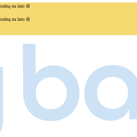
ealną na lato 🌼
ealną na lato 🌼