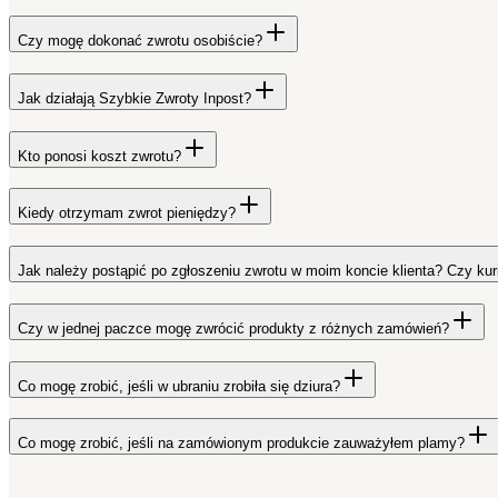
Czy mogę dokonać zwrotu osobiście?
Jak działają Szybkie Zwroty Inpost?
Kto ponosi koszt zwrotu?
Kiedy otrzymam zwrot pieniędzy?
Jak należy postąpić po zgłoszeniu zwrotu w moim koncie klienta? Czy kur
Czy w jednej paczce mogę zwrócić produkty z różnych zamówień?
Co mogę zrobić, jeśli w ubraniu zrobiła się dziura?
Co mogę zrobić, jeśli na zamówionym produkcie zauważyłem plamy?