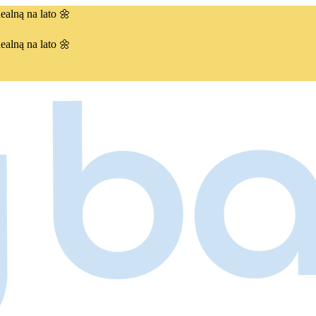
ealną na lato 🌼
ealną na lato 🌼