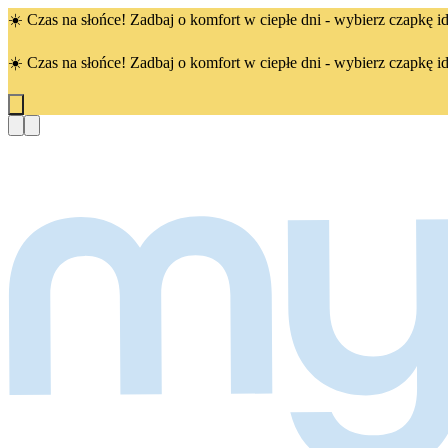
☀️ Czas na słońce! Zadbaj o komfort w ciepłe dni - wybierz czapkę id
☀️ Czas na słońce! Zadbaj o komfort w ciepłe dni - wybierz czapkę id