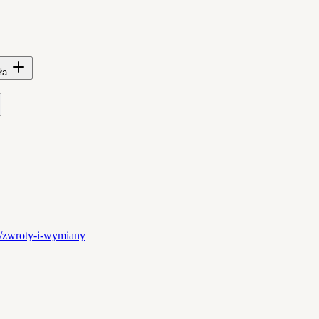
ła.
pl/zwroty-i-wymiany