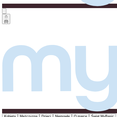
(0)
Kobieta
Mężczyzna
Dzieci
Niemowlę
O marce
Świat MyBasic