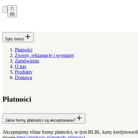
(0)
Spis treści
Płatności
Zwroty, reklamacje i wymiany
Zamówienia
O nas
Produkty
Dostawa
Płatności
Jakie formy płatności są akceptowane?
Akceptujemy różne formy płatności, w tym BLIK, karty kredytowe/deb
stronie
https://mybasic.pl/metody-platnosci
.