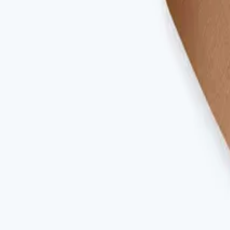
(0)
Kobieta
Ubrania
Akcesoria