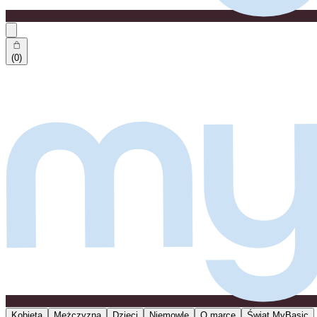
(0)
Kobieta
Mężczyzna
Dzieci
Niemowlę
O marce
Świat MyBasic