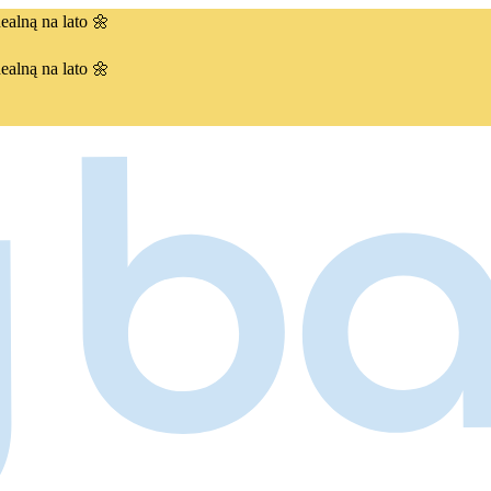
ealną na lato 🌼
ealną na lato 🌼