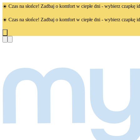
☀️ Czas na słońce! Zadbaj o komfort w ciepłe dni - wybierz czapkę id
☀️ Czas na słońce! Zadbaj o komfort w ciepłe dni - wybierz czapkę id