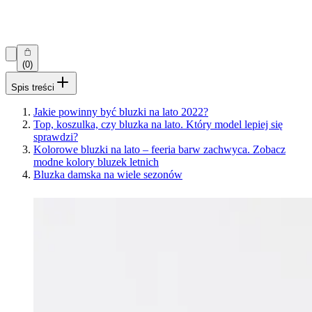
(0)
Spis treści
Jakie powinny być bluzki na lato 2022?
Top, koszulka, czy bluzka na lato. Który model lepiej się
sprawdzi?
Kolorowe bluzki na lato – feeria barw zachwyca. Zobacz
modne kolory bluzek letnich
Bluzka damska na wiele sezonów