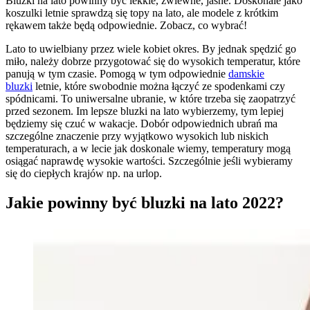
Bluzki na lato powinny być lekkie, zwiewne, jasne. Doskonale jako
koszulki letnie sprawdzą się topy na lato, ale modele z krótkim
rękawem także będą odpowiednie. Zobacz, co wybrać!
Lato to uwielbiany przez wiele kobiet okres. By jednak spędzić go
miło, należy dobrze przygotować się do wysokich temperatur, które
panują w tym czasie. Pomogą w tym odpowiednie
damskie
bluzki
letnie, które swobodnie można łączyć ze spodenkami czy
spódnicami. To uniwersalne ubranie, w które trzeba się zaopatrzyć
przed sezonem. Im lepsze bluzki na lato wybierzemy, tym lepiej
będziemy się czuć w wakacje. Dobór odpowiednich ubrań ma
szczególne znaczenie przy wyjątkowo wysokich lub niskich
temperaturach, a w lecie jak doskonale wiemy, temperatury mogą
osiągać naprawdę wysokie wartości. Szczególnie jeśli wybieramy
się do ciepłych krajów np. na urlop.
Jakie powinny być bluzki na lato 2022?