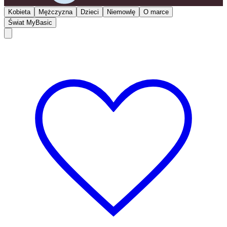
Kobieta
Mężczyzna
Dzieci
Niemowlę
O marce
Świat MyBasic