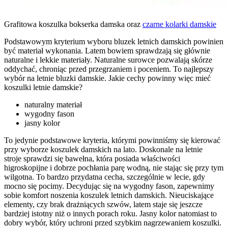
Grafitowa koszulka bokserka damska oraz
czarne kolarki damskie
Podstawowym kryterium wyboru bluzek letnich damskich powinien
być materiał wykonania. Latem bowiem sprawdzają się głównie
naturalne i lekkie materiały. Naturalne surowce pozwalają skórze
oddychać, chroniąc przed przegrzaniem i poceniem. To najlepszy
wybór na letnie bluzki damskie. Jakie cechy powinny więc mieć
koszulki letnie damskie?
naturalny materiał
wygodny fason
jasny kolor
To jedynie podstawowe kryteria, którymi powinniśmy się kierować
przy wyborze koszulek damskich na lato. Doskonale na letnie
stroje sprawdzi się bawełna, która posiada właściwości
higroskopijne i dobrze pochłania parę wodną, nie stając się przy tym
wilgotna. To bardzo przydatna cecha, szczególnie w lecie, gdy
mocno się pocimy. Decydując się na wygodny fason, zapewnimy
sobie komfort noszenia koszulek letnich damskich. Nieuciskające
elementy, czy brak drażniących szwów, latem staje się jeszcze
bardziej istotny niż o innych porach roku. Jasny kolor natomiast to
dobry wybór, który uchroni przed szybkim nagrzewaniem koszulki.