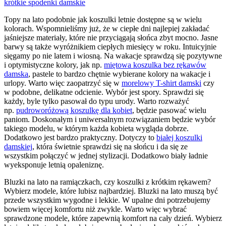
krótkie spodenki damskie
Topy na lato podobnie jak koszulki letnie dostępne są w wielu
kolorach. Wspomnieliśmy już, że w ciepłe dni najlepiej zakładać
jaśniejsze materiały, które nie przyciągają słońca zbyt mocno. Jasne
barwy są także wyróżnikiem ciepłych miesięcy w roku. Intuicyjnie
sięgamy po nie latem i wiosną. Na wakacje sprawdzą się pozytywne
i optymistyczne kolory, jak np.
miętowa koszulka bez rękawów
damska
, pastele to bardzo chętnie wybierane kolory na wakacje i
urlopy. Warto więc zaopatrzyć się w
morelowy T-shirt damski
czy
w podobne, delikatne odcienie. Wybór jest spory. Sprawdzi się
każdy, byle tylko pasował do typu urody. Warto rozważyć
np.
pudroworóżową koszulkę dla kobiet
, będzie pasować wielu
paniom. Doskonałym i uniwersalnym rozwiązaniem będzie wybór
takiego modelu, w którym każda kobieta wygląda dobrze.
Dodatkowo jest bardzo praktyczny. Dotyczy to
białej koszulki
damskiej
, która świetnie sprawdzi się na słońcu i da się ze
wszystkim połączyć w jednej stylizacji. Dodatkowo biały ładnie
wyeksponuje letnią opaleniznę.
Bluzki na lato na ramiączkach, czy koszulki z krótkim rękawem?
Wybierz modele, które lubisz najbardziej. Bluzki na lato muszą być
przede wszystkim wygodne i lekkie. W upalne dni potrzebujemy
bowiem więcej komfortu niż zwykle. Warto więc wybrać
sprawdzone modele, które zapewnią komfort na cały dzień. Wybierz