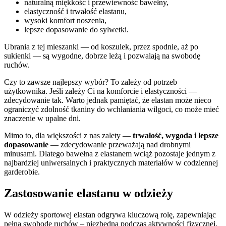
naturalną miękkość i przewiewność bawełny,
elastyczność i trwałość elastanu,
wysoki komfort noszenia,
lepsze dopasowanie do sylwetki.
Ubrania z tej mieszanki — od koszulek, przez spodnie, aż po
sukienki — są wygodne, dobrze leżą i pozwalają na swobodę
ruchów.
Czy to zawsze najlepszy wybór? To zależy od potrzeb
użytkownika. Jeśli zależy Ci na komforcie i elastyczności —
zdecydowanie tak. Warto jednak pamiętać, że elastan może nieco
ograniczyć zdolność tkaniny do wchłaniania wilgoci, co może mieć
znaczenie w upalne dni.
Mimo to, dla większości z nas zalety —
trwałość, wygoda i lepsze
dopasowanie
— zdecydowanie przeważają nad drobnymi
minusami. Dlatego bawełna z elastanem wciąż pozostaje jednym z
najbardziej uniwersalnych i praktycznych materiałów w codziennej
garderobie.
Zastosowanie elastanu w odzieży
W odzieży sportowej elastan odgrywa kluczową rolę, zapewniając
pełną swobodę ruchów – niezbędną podczas aktywności fizycznej.