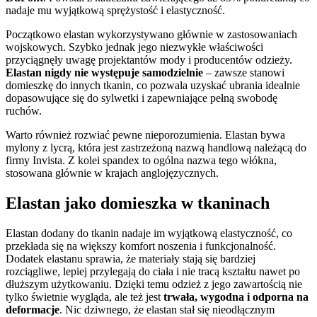
nadaje mu wyjątkową sprężystość i elastyczność.
Początkowo elastan wykorzystywano głównie w zastosowaniach
wojskowych. Szybko jednak jego niezwykłe właściwości
przyciągnęły uwagę projektantów mody i producentów odzieży.
Elastan nigdy nie występuje samodzielnie
– zawsze stanowi
domieszkę do innych tkanin, co pozwala uzyskać ubrania idealnie
dopasowujące się do sylwetki i zapewniające pełną swobodę
ruchów.
Warto również rozwiać pewne nieporozumienia. Elastan bywa
mylony z lycrą, która jest zastrzeżoną nazwą handlową należącą do
firmy Invista. Z kolei spandex to ogólna nazwa tego włókna,
stosowana głównie w krajach anglojęzycznych.
Elastan jako domieszka w tkaninach
Elastan dodany do tkanin nadaje im wyjątkową elastyczność, co
przekłada się na większy komfort noszenia i funkcjonalność.
Dodatek elastanu sprawia, że materiały stają się bardziej
rozciągliwe, lepiej przylegają do ciała i nie tracą kształtu nawet po
dłuższym użytkowaniu. Dzięki temu odzież z jego zawartością nie
tylko świetnie wygląda, ale też jest
trwała, wygodna i odporna na
deformacje
. Nic dziwnego, że elastan stał się nieodłącznym