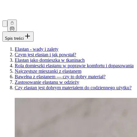
(0)
Spis treści
Elastan - wady i zalety
Czym jest elastan i jak powstał?
Elastan jako domieszka w tkaninach
Rola domieszki elastanu w poprawie komfortu i dopasowania
Najczęstsze mieszanki z elastanem
Bawełna z elastanem — czy to dobry materiał?
Zastosowanie elastanu w odzieży
Czy elastan jest dobrym materiałem do codziennego użytku?