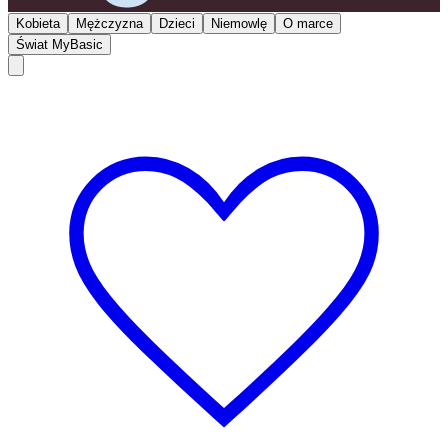
Kobieta
Mężczyzna
Dzieci
Niemowlę
O marce
Świat MyBasic