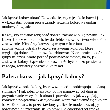
Jak łączyć kolory ubrań? Dowiedz się, czym jest koło barw i jak je
wykorzystać, poznaj proste zasady łączenia kolorów i unikaj
modowych wpadek.
Każdy, kto chciałby wyglądać dobrze, zastanawiał się pewnie, jak
łączyć kolory w ubraniach, by do siebie pasowały i tworzyły spójne
zestawienie. Niektórzy korzystają w tym celu z intuicji i
automatycznie potrafią tworzyć zestawienia kolorów, które
wyglądają dobrze. Inni muszą kombinować. Niezależnie do której
grupy należysz, warto poznać podstawowe metody na to, jak
zestawiać kolory. Łączenie kolorów może być bardzo proste dla
każdego, wystarczy poznać kilka zasad.
Paleta barw – jak łączyć kolory?
Jak łączyć ze sobą kolory, by zawsze mieć na sobie spójną i udaną
stylizację? I jak robić to szybko, by nie marnować pół dnia na
przymierzanie wszystkich ubrań i sprawdzanie, jak wyglądają
konkretne połączenia? Zdecydowanie warto zaznajomić się z kołem
barw. Koło barw to przedstawiony graficznie model ukazujący
powstawanie i mieszanie się kolorów. Od odległości od środka