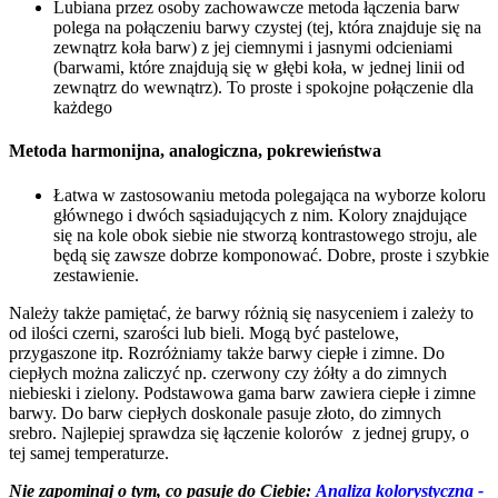
Lubiana przez osoby zachowawcze metoda łączenia barw
polega na połączeniu barwy czystej (tej, która znajduje się na
zewnątrz koła barw) z jej ciemnymi i jasnymi odcieniami
(barwami, które znajdują się w głębi koła, w jednej linii od
zewnątrz do wewnątrz). To proste i spokojne połączenie dla
każdego
Metoda harmonijna, analogiczna, pokrewieństwa
Łatwa w zastosowaniu metoda polegająca na wyborze koloru
głównego i dwóch sąsiadujących z nim. Kolory znajdujące
się na kole obok siebie nie stworzą kontrastowego stroju, ale
będą się zawsze dobrze komponować. Dobre, proste i szybkie
zestawienie.
Należy także pamiętać, że barwy różnią się nasyceniem i zależy to
od ilości czerni, szarości lub bieli. Mogą być pastelowe,
przygaszone itp. Rozróżniamy także barwy ciepłe i zimne. Do
ciepłych można zaliczyć np. czerwony czy żółty a do zimnych
niebieski i zielony. Podstawowa gama barw zawiera ciepłe i zimne
barwy. Do barw ciepłych doskonale pasuje złoto, do zimnych
srebro. Najlepiej sprawdza się łączenie kolorów z jednej grupy, o
tej samej temperaturze.
Nie zapominaj o tym, co pasuje do Ciebie:
Analiza kolorystyczna -