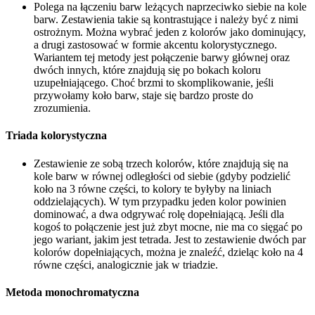
Polega na łączeniu barw leżących naprzeciwko siebie na kole
barw. Zestawienia takie są kontrastujące i należy być z nimi
ostrożnym. Można wybrać jeden z kolorów jako dominujący,
a drugi zastosować w formie akcentu kolorystycznego.
Wariantem tej metody jest połączenie barwy głównej oraz
dwóch innych, które znajdują się po bokach koloru
uzupełniającego. Choć brzmi to skomplikowanie, jeśli
przywołamy koło barw, staje się bardzo proste do
zrozumienia.
Triada kolorystyczna
Zestawienie ze sobą trzech kolorów, które znajdują się na
kole barw w równej odległości od siebie (gdyby podzielić
koło na 3 równe części, to kolory te byłyby na liniach
oddzielających). W tym przypadku jeden kolor powinien
dominować, a dwa odgrywać rolę dopełniającą. Jeśli dla
kogoś to połączenie jest już zbyt mocne, nie ma co sięgać po
jego wariant, jakim jest tetrada. Jest to zestawienie dwóch par
kolorów dopełniających, można je znaleźć, dzieląc koło na 4
równe części, analogicznie jak w triadzie.
Metoda monochromatyczna