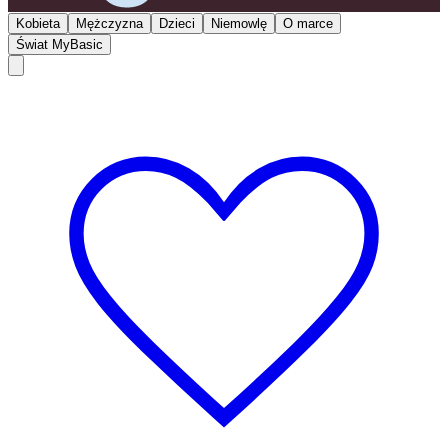
Kobieta
Mężczyzna
Dzieci
Niemowlę
O marce
Świat MyBasic