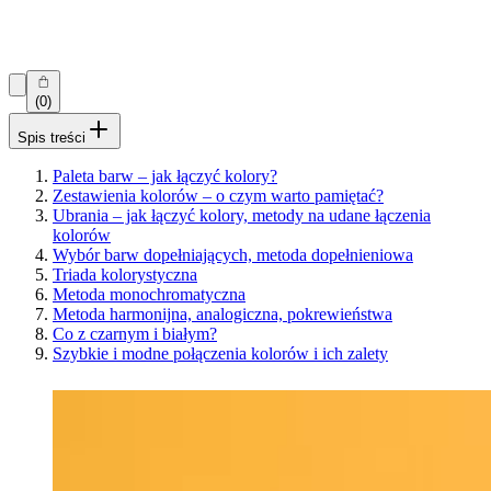
(0)
Spis treści
Paleta barw – jak łączyć kolory?
Zestawienia kolorów – o czym warto pamiętać?
Ubrania – jak łączyć kolory, metody na udane łączenia
kolorów
Wybór barw dopełniających, metoda dopełnieniowa
Triada kolorystyczna
Metoda monochromatyczna
Metoda harmonijna, analogiczna, pokrewieństwa
Co z czarnym i białym?
Szybkie i modne połączenia kolorów i ich zalety