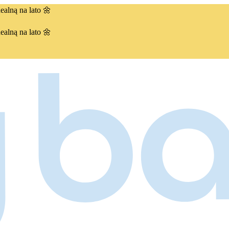
ealną na lato 🌼
ealną na lato 🌼