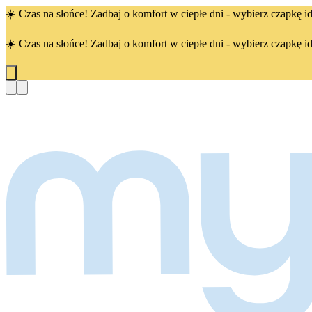
☀️ Czas na słońce! Zadbaj o komfort w ciepłe dni - wybierz czapkę id
☀️ Czas na słońce! Zadbaj o komfort w ciepłe dni - wybierz czapkę id