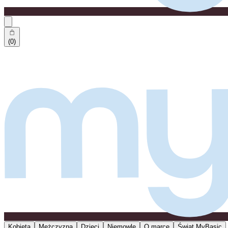
(0)
Kobieta
Mężczyzna
Dzieci
Niemowlę
O marce
Świat MyBasic