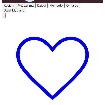
Kobieta
Mężczyzna
Dzieci
Niemowlę
O marce
Świat MyBasic