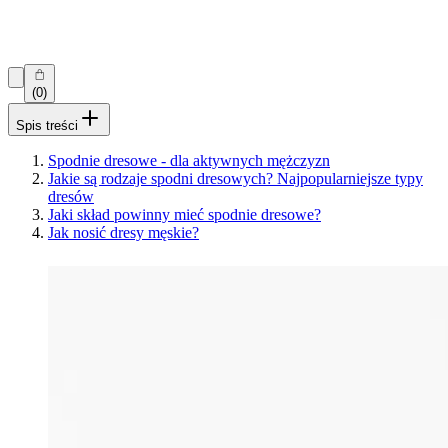
(0)
Spis treści
Spodnie dresowe - dla aktywnych mężczyzn
Jakie są rodzaje spodni dresowych? Najpopularniejsze typy
dresów
Jaki skład powinny mieć spodnie dresowe?
Jak nosić dresy męskie?