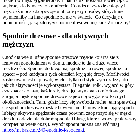
modeli w męskiej garderobie. I mali i duzi doskonale wiedzą, co
wybrać, kiedy marzą o komforcie. Co więcej zwykle chłopcy i
mężczyźni posiadają swoje ulubione pary dresów, których nie
wymieniliby na inne spodnie za nic w świecie. Co decyduje o
popularności, jaką zdobyły spodnie dresowe męskie? Zobaczmy!
Spodnie dresowe - dla aktywnych
mężczyzn
Choć dla wielu luźne spodnie dresowe męskie kojarzą się z
leniwym popołudniem w domu, modele te dają dużo więcej
możliwości. Spodnie do biegania, spodnie na rower, spodnie na
spacer – pod każdym z tych określeń kryją się dresy. Możliwości
zastosowań jest naprawdę wiele i tylko od stylu życia zależy, do
jakich aktywności je wykorzystasz. Bieganie, rolki, wyjazd w góry
czy spacer do lasu, każde z tych zajęć wymaga komfortowego
stroju, a męskie spodnie dresowe zapewnią wygodę w każdych
okolicznościach. Tam, gdzie liczy się swoboda ruchu, tam sprawdzą
się spodnie dresowe męskie bawełniane. Panowie kochający sport i
lubiący aktywne spędzanie czasu powinni zaopatrzyć się w męski
dres lub oddzielnie dobrać spodnie i bluzę, które stworzą praktyczny
komplet na wiele okazji. Wybór spodni można znaleźć tutaj -
https://mybasic.pl/249-spodnie-i-spodenki
.