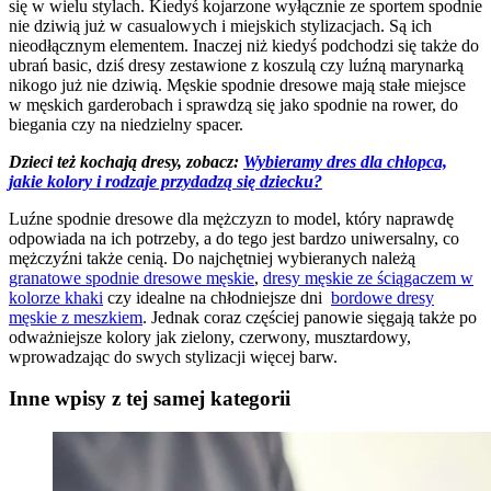
się w wielu stylach. Kiedyś kojarzone wyłącznie ze sportem spodnie
nie dziwią już w casualowych i miejskich stylizacjach. Są ich
nieodłącznym elementem. Inaczej niż kiedyś podchodzi się także do
ubrań basic, dziś dresy zestawione z koszulą czy luźną marynarką
nikogo już nie dziwią. Męskie spodnie dresowe mają stałe miejsce
w męskich garderobach i sprawdzą się jako spodnie na rower, do
biegania czy na niedzielny spacer.
Dzieci też kochają dresy, zobacz:
Wybieramy dres dla chłopca,
jakie kolory i rodzaje przydadzą się dziecku?
Luźne spodnie dresowe dla mężczyzn to model, który naprawdę
odpowiada na ich potrzeby, a do tego jest bardzo uniwersalny, co
mężczyźni także cenią. Do najchętniej wybieranych należą
granatowe spodnie dresowe męskie
,
dresy męskie ze ściągaczem w
kolorze khaki
czy idealne na chłodniejsze dni
bordowe dresy
męskie z meszkiem
. Jednak coraz częściej panowie sięgają także po
odważniejsze kolory jak zielony, czerwony, musztardowy,
wprowadzając do swych stylizacji więcej barw.
Inne wpisy z tej samej kategorii