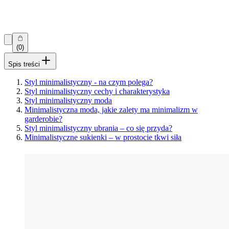
(0)
Spis treści
Styl minimalistyczny - na czym polega?
Styl minimalistyczny cechy i charakterystyka
Styl minimalistyczny moda
Minimalistyczna moda, jakie zalety ma minimalizm w
garderobie?
Styl minimalistyczny ubrania – co się przyda?
Minimalistyczne sukienki – w prostocie tkwi siła