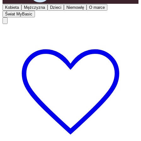
Kobieta
Mężczyzna
Dzieci
Niemowlę
O marce
Świat MyBasic