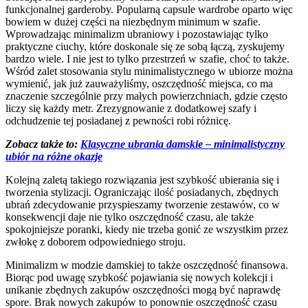
funkcjonalnej garderoby. Popularną capsule wardrobe oparto więc
bowiem w dużej części na niezbędnym minimum w szafie.
Wprowadzając minimalizm ubraniowy i pozostawiając tylko
praktyczne ciuchy, które doskonale się ze sobą łączą, zyskujemy
bardzo wiele. I nie jest to tylko przestrzeń w szafie, choć to także.
Wśród zalet stosowania stylu minimalistycznego w ubiorze można
wymienić, jak już zauważyliśmy, oszczędność miejsca, co ma
znaczenie szczególnie przy małych powierzchniach, gdzie często
liczy się każdy metr. Zrezygnowanie z dodatkowej szafy i
odchudzenie tej posiadanej z pewności robi różnicę.
Zobacz także to:
Klasyczne ubrania damskie – minimalistyczny
ubiór na różne okazje
Kolejną zaletą takiego rozwiązania jest szybkość ubierania się i
tworzenia stylizacji. Ograniczając ilość posiadanych, zbędnych
ubrań zdecydowanie przyspieszamy tworzenie zestawów, co w
konsekwencji daje nie tylko oszczędność czasu, ale także
spokojniejsze poranki, kiedy nie trzeba gonić ze wszystkim przez
zwłokę z doborem odpowiedniego stroju.
Minimalizm w modzie damskiej to także oszczędność finansowa.
Biorąc pod uwagę szybkość pojawiania się nowych kolekcji i
unikanie zbędnych zakupów oszczędności mogą być naprawdę
spore. Brak nowych zakupów to ponownie oszczędność czasu