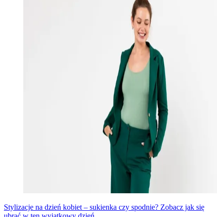
Stylizacje na dzień kobiet – sukienka czy spodnie? Zobacz jak się
ubrać w ten wyjątkowy dzień