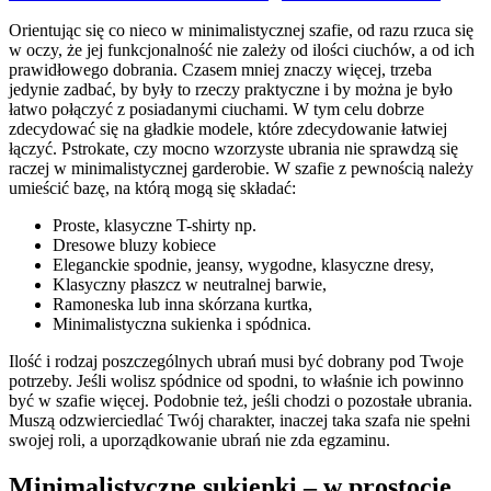
Orientując się co nieco w minimalistycznej szafie, od razu rzuca się
w oczy, że jej funkcjonalność nie zależy od ilości ciuchów, a od ich
prawidłowego dobrania. Czasem mniej znaczy więcej, trzeba
jedynie zadbać, by były to rzeczy praktyczne i by można je było
łatwo połączyć z posiadanymi ciuchami. W tym celu dobrze
zdecydować się na gładkie modele, które zdecydowanie łatwiej
łączyć. Pstrokate, czy mocno wzorzyste ubrania nie sprawdzą się
raczej w minimalistycznej garderobie. W szafie z pewnością należy
umieścić bazę, na którą mogą się składać:
Proste, klasyczne T-shirty np.
Dresowe bluzy kobiece
Eleganckie spodnie, jeansy, wygodne, klasyczne dresy,
Klasyczny płaszcz w neutralnej barwie,
Ramoneska lub inna skórzana kurtka,
Minimalistyczna sukienka i spódnica.
Ilość i rodzaj poszczególnych ubrań musi być dobrany pod Twoje
potrzeby. Jeśli wolisz spódnice od spodni, to właśnie ich powinno
być w szafie więcej. Podobnie też, jeśli chodzi o pozostałe ubrania.
Muszą odzwierciedlać Twój charakter, inaczej taka szafa nie spełni
swojej roli, a uporządkowanie ubrań nie zda egzaminu.
Minimalistyczne sukienki – w prostocie