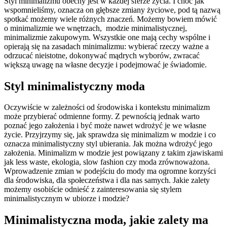
Styl minimalizmu obecny jest w każdej sferze życia. I choć jak
wspomnieliśmy, oznacza on głębsze zmiany życiowe, pod tą nazwą
spotkać możemy wiele różnych znaczeń. Możemy bowiem mówić
o minimalizmie we wnętrzach, modzie minimalistycznej,
minimalizmie zakupowym. Wszystkie one mają cechy wspólne i
opierają się na zasadach minimalizmu: wybierać rzeczy ważne a
odrzucać nieistotne, dokonywać mądrych wyborów, zwracać
większą uwagę na własne decyzje i podejmować je świadomie.
Styl minimalistyczny moda
Oczywiście w zależności od środowiska i kontekstu minimalizm
może przybierać odmienne formy. Z pewnością jednak warto
poznać jego założenia i być może nawet wdrożyć je we własne
życie. Przyjrzymy się, jak sprawdza się minimalizm w modzie i co
oznacza minimalistyczny styl ubierania. Jak można wdrożyć jego
założenia. Minimalizm w modzie jest powiązany z takim zjawiskami
jak less waste, ekologia, slow fashion czy moda zrównoważona.
Wprowadzenie zmian w podejściu do mody ma ogromne korzyści
dla środowiska, dla społeczeństwa i dla nas samych. Jakie zalety
możemy osobiście odnieść z zainteresowania się stylem
minimalistycznym w ubiorze i modzie?
Minimalistyczna moda, jakie zalety ma