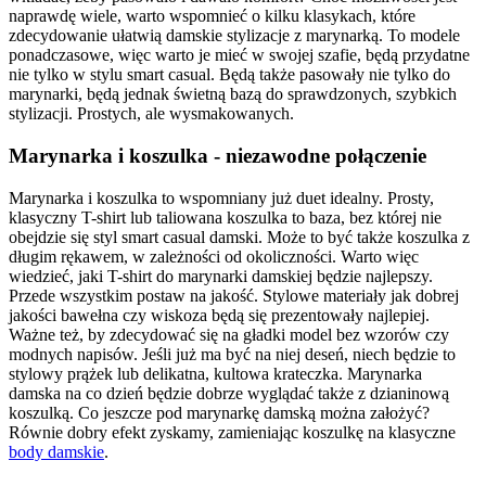
naprawdę wiele, warto wspomnieć o kilku klasykach, które
zdecydowanie ułatwią damskie stylizacje z marynarką. To modele
ponadczasowe, więc warto je mieć w swojej szafie, będą przydatne
nie tylko w stylu smart casual. Będą także pasowały nie tylko do
marynarki, będą jednak świetną bazą do sprawdzonych, szybkich
stylizacji. Prostych, ale wysmakowanych.
Marynarka i koszulka - niezawodne połączenie
Marynarka i koszulka to wspomniany już duet idealny. Prosty,
klasyczny T-shirt lub taliowana koszulka to baza, bez której nie
obejdzie się styl smart casual damski. Może to być także koszulka z
długim rękawem, w zależności od okoliczności. Warto więc
wiedzieć, jaki T-shirt do marynarki damskiej będzie najlepszy.
Przede wszystkim postaw na jakość. Stylowe materiały jak dobrej
jakości bawełna czy wiskoza będą się prezentowały najlepiej.
Ważne też, by zdecydować się na gładki model bez wzorów czy
modnych napisów. Jeśli już ma być na niej deseń, niech będzie to
stylowy prążek lub delikatna, kultowa krateczka. Marynarka
damska na co dzień będzie dobrze wyglądać także z dzianinową
koszulką. Co jeszcze pod marynarkę damską można założyć?
Równie dobry efekt zyskamy, zamieniając koszulkę na klasyczne
body damskie
.