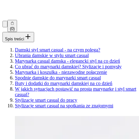
(0)
Spis treści
Damski styl smart casual - na czym polega?
Ubrania damskie w stylu smart casual
Marynarka casual damska - elegancki styl na co dzień
Co ubrać do marynarki damskiej? Stylizacje i pomysły
Marynarka i koszulka - niezawodne połączenie
Spodnie damskie do marynarki smart casual
Buty i dodatki do marynarki damskiej na co dzień
W jakich sytuacjach postawić na prostą marynarkę i styl smart
casual?
Stylizacje smart casual do pracy
Stylizacje smart casual na spotkania ze znajomymi