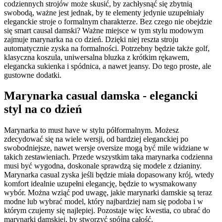
codziennych strojów może skusić, by zachłysnąć się zbytnią
swobodą, ważne jest jednak, by te elementy jedynie uzupełniały
eleganckie stroje o formalnym charakterze. Bez czego nie obejdzie
się smart causal damski? Ważne miejsce w tym stylu modowym
zajmuje marynarka na co dzień. Dzięki niej reszta stroju
automatycznie zyska na formalności. Potrzebny będzie także golf,
klasyczna koszula, uniwersalna bluzka z krótkim rękawem,
elegancka sukienka i spódnica, a nawet jeansy. Do tego proste, ale
gustowne dodatki.
Marynarka casual damska - elegancki
styl na co dzień
Marynarka to must have w stylu półformalnym. Możesz
zdecydować się na wiele wersji, od bardziej eleganckiej po
swobodniejsze, nawet wersje oversize mogą być mile widziane w
takich zestawieniach. Przede wszystkim taka marynarka codzienna
musi być wygodna, doskonale sprawdzą się modele z dzianiny.
Marynarka casual zyska jeśli będzie miała dopasowany krój, wtedy
komfort idealnie uzupełni elegancję, będzie to wysmakowany
wybór. Można wziąć pod uwagę, jakie marynarki damskie są teraz
modne lub wybrać model, który najbardziej nam się podoba i w
którym czujemy się najlepiej. Pozostaje więc kwestia, co ubrać do
marynarki damskiej, by stworzyć spójną całość.