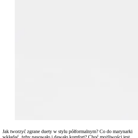
Jak tworzyć zgrane duety w stylu półformalnym? Co do marynarki
wkładać, żeby pasowało i dawało komfort? Choć możliwości jest