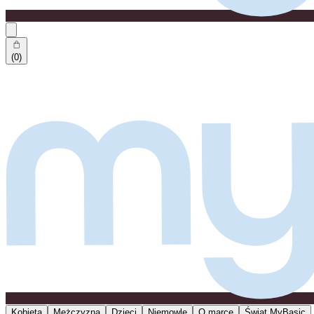
(0)
Kobieta
Mężczyzna
Dzieci
Niemowlę
O marce
Świat MyBasic