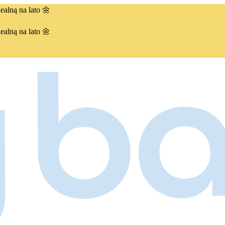
ealną na lato 🌼
ealną na lato 🌼