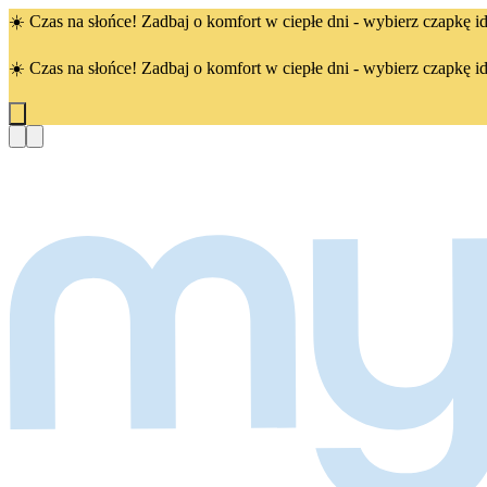
☀️ Czas na słońce! Zadbaj o komfort w ciepłe dni - wybierz czapkę id
☀️ Czas na słońce! Zadbaj o komfort w ciepłe dni - wybierz czapkę id