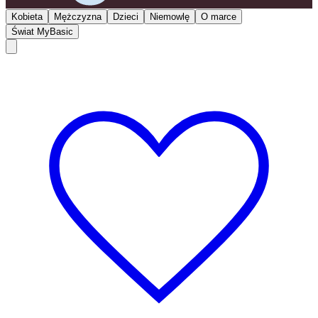
Kobieta
Mężczyzna
Dzieci
Niemowlę
O marce
Świat MyBasic