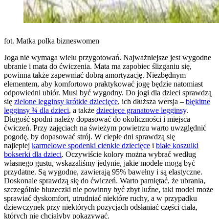
fot. Matka polka bizneswomen
Joga nie wymaga wielu przygotowań. Najważniejsze jest wygodne
ubranie i mata do ćwiczenia. Mata ma zapobiec ślizganiu się,
powinna także zapewniać dobrą amortyzację. Niezbędnym
elementem, aby komfortowo praktykować jogę będzie natomiast
odpowiedni ubiór. Musi być wygodny. Do jogi dla dzieci sprawdzą
się
zielone legginsy krótkie dziecięce
, ich dłuższa wersja –
błękitne
legginsy ¾ dla dzieci
, a także
dziecięce granatowe legginsy
.
Długość spodni należy dopasować do okoliczności i miejsca
ćwiczeń. Przy zajęciach na świeżym powietrzu warto uwzględnić
pogodę, by dopasować strój. W ciepłe dni sprawdzą się
najlepiej
karmelowe spodenki cienkie dziecięce
i
białe koszulki
bokserki dla dzieci
. Oczywiście kolory można wybrać według
własnego gustu, wskazaliśmy jedynie, jakie modele mogą być
przydatne. Są wygodne, zawierają 95% bawełny i są elastyczne.
Doskonale sprawdzą się do ćwiczeń. Warto pamiętać, że ubrania,
szczególnie bluzeczki nie powinny być zbyt luźne, taki model może
sprawiać dyskomfort, utrudniać niektóre ruchy, a w przypadku
dziewczynek przy niektórych pozycjach odsłaniać części ciała,
których nie chciałyby pokazywać.