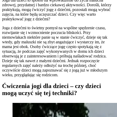
Joga dla dzieci to sposób na wprowadzenie do życia malucha
zdrowej, przydatnej i bardzo ciekawej aktywności. Dorośli, którzy
praktykują, mogą ćwiczyć jogę z dziećmi, pozostali mogą wybrać
zajęcia, na które będą uczęszczać dzieci. Czy więc warto
praktykować jogę z dziećmi?
Joga z dziećmi to świetny pomysł na wspólne spędzenie czasu,
rozwijanie się i wzmocnienie poczucia bliskości. Przy
niemowlakach niektóre panie są w stanie ćwiczyć, dzieje się tak
wtedy, gdy maluszki nie są zbyt angażujące i wystarczy im, że
mama jest obok. Osoby ćwiczące jogę często spotykają się z
sytuacją, że podczas zajęć wykonywanych w domu ich dzieci
obserwują je z zainteresowaniem i próbują naśladować rodzica.
Dzieje się tak nawet z małymi dziećmi. Jednak rozpoczęcie
regularnych zajęć należy odłożyć na trochę później, choć
oczywiście dzieci mogą zapoznawać się z jogą już w młodszym
wieku, przyglądając się rodzicom.
Ćwiczenia jogi dla dzieci – czy dzieci
mogą uczyć się tej techniki?