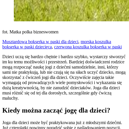
fot. Matka polka bizneswomen
Musztardowa bokserka w paski dla dzieci
,
morska koszulka
bokserka w paski dziecięca
,
czerwona koszulka bokserka w paski
Dzieci uczą się bardzo chętnie i bardzo szybko, wystarczy stworzyć
im ku temu możliwości i przestrzeń. Bardziej doświadczeni rodzice
mogą rozpocząć naukę jogi z dziećmi samodzielnie, inni, którzy
sami nie praktykują, lub nie czują się na siłach uczyć dziecko, mogą
skorzystać z ćwiczeń jogi dla dzieci. Oczywiście zajęcia takie
wymagają od prowadzących wiele pomysłowości i wykazania się
dużą kreatywnością, by nie zanudzić dzieciaków. Joga dla dzieci
musi różnić się od tej dla dorosłych, szczególnie gdy ćwiczą
maluchy.
Kiedy można zacząć jogę dla dzieci?
Joga dla dzieci może być praktykowana już z młodszymi dziećmi.
Już czterolatki powinny poradzić sobie z naśladowaniem pozycji,