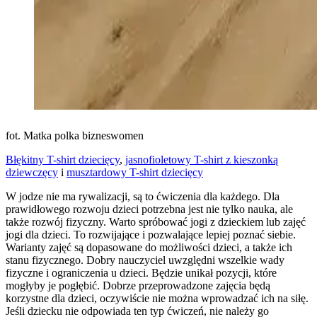
fot. Matka polka bizneswomen
Błękitny T-shirt dziecięcy
,
jasnofioletowy T-shirt z kieszonką
dziewczęcy
i
musztardowy T-shirt dziecięcy
W jodze nie ma rywalizacji, są to ćwiczenia dla każdego. Dla
prawidłowego rozwoju dzieci potrzebna jest nie tylko nauka, ale
także rozwój fizyczny. Warto spróbować jogi z dzieckiem lub zajęć
jogi dla dzieci. To rozwijające i pozwalające lepiej poznać siebie.
Warianty zajęć są dopasowane do możliwości dzieci, a także ich
stanu fizycznego. Dobry nauczyciel uwzględni wszelkie wady
fizyczne i ograniczenia u dzieci. Będzie unikał pozycji, które
mogłyby je pogłębić. Dobrze przeprowadzone zajęcia będą
korzystne dla dzieci, oczywiście nie można wprowadzać ich na siłę.
Jeśli dziecku nie odpowiada ten typ ćwiczeń, nie należy go