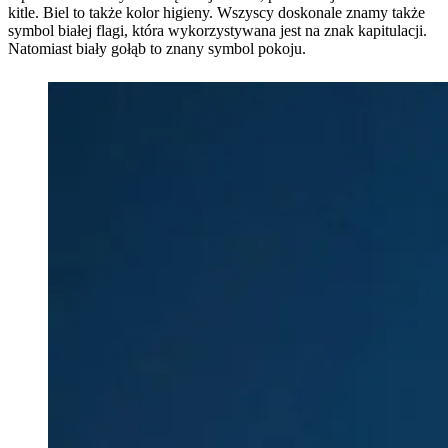
kitle. Biel to także kolor higieny. Wszyscy doskonale znamy także
symbol białej flagi, która wykorzystywana jest na znak kapitulacji.
Natomiast biały gołąb to znany symbol pokoju.