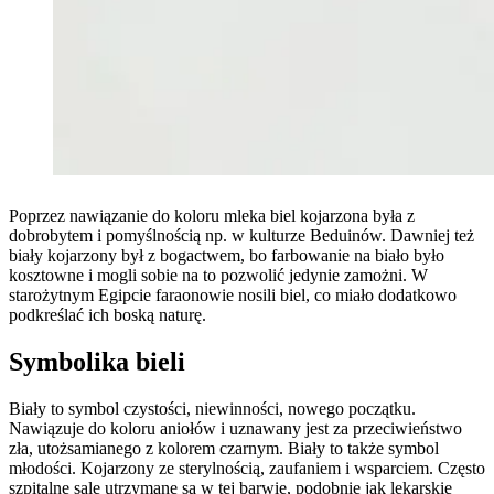
Poprzez nawiązanie do koloru mleka biel kojarzona była z
dobrobytem i pomyślnością np. w kulturze Beduinów. Dawniej też
biały kojarzony był z bogactwem, bo farbowanie na biało było
kosztowne i mogli sobie na to pozwolić jedynie zamożni. W
starożytnym Egipcie faraonowie nosili biel, co miało dodatkowo
podkreślać ich boską naturę.
Symbolika bieli
Biały to symbol czystości, niewinności, nowego początku.
Nawiązuje do koloru aniołów i uznawany jest za przeciwieństwo
zła, utożsamianego z kolorem czarnym. Biały to także symbol
młodości. Kojarzony ze sterylnością, zaufaniem i wsparciem. Często
szpitalne sale utrzymane są w tej barwie, podobnie jak lekarskie