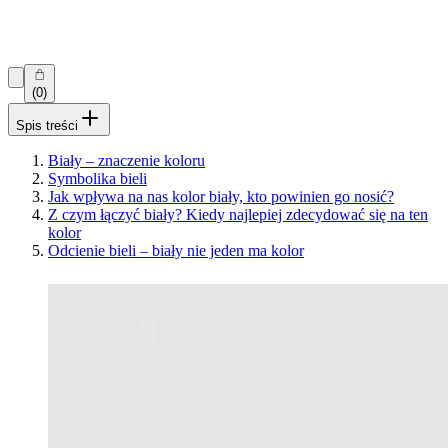
(0)
Spis treści
Biały – znaczenie koloru
Symbolika bieli
Jak wpływa na nas kolor biały, kto powinien go nosić?
Z czym łączyć biały? Kiedy najlepiej zdecydować się na ten
kolor
Odcienie bieli – biały nie jeden ma kolor