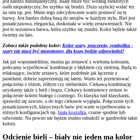
jest bardzo minimalistyczny. Biały może być według niektórych
osób niepraktyczny, bo szybko się brudzi. Dużo szybciej widać tez
na nim np. pot. Mimo tego zdecydowanie warto postawić na tę
barwę. Jest bardzo dobrą bazą do strojów w każdym stylu. Biel jest
ponadczasowa, elegancka, doskonała w wielu zestawieniach. Nie
jest to sezonowa barwa, która szybko się znudzi. Kolor będzie także
świetny na lato.
Zobacz także podobny kolor:
Kolor szary, znaczenie, symbolika -
szary nie musi być monotonny, dla kogo będzie odpowiedni?
Jak już wspomnieliśmy, można go zestawić z wieloma kolorami,
polecamy wypróbować kombinacje z błękitem czy zielenią. Będą to
relaksujące, świeże zestawy, które podobnie jak łączenie z
pastelami, dobrze zaprezentują się latem. Warto też przetestować
połączenia z różem, żółtym czy niebieskim. Ciekawą kombinację
uzyskamy także z bieli i brązu. Ciekawy kontrastowy zestaw to
połączenie koloru białego i czarnego. To klasyka nad klasykami,
sprawdzi się zawsze, a do tego ciekawie wygląda. Połączenie tych
ponadczasowych, klasycznych barw jest warte wypróbowania w
różnych konfiguracjach np.
biała koszulka
, czarne spodnie lub
odwrotnie. Na pewno nie będzie trudno odnaleźć w garderobie takie
kolory.
Odcienie bieli – biały nie jeden ma kolor