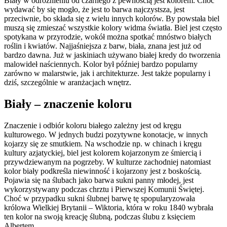
Biały w odróżnieniu od czarnego z pewnością jest kolorem. Choć
wydawać by się mogło, że jest to barwa najczystsza, jest
przeciwnie, bo składa się z wielu innych kolorów. By powstała biel
muszą się zmieszać wszystkie kolory widma światła. Biel jest często
spotykana w przyrodzie, wokół można spotkać mnóstwo białych
roślin i kwiatów. Najjaśniejsza z barw, biała, znana jest już od
bardzo dawna. Już w jaskiniach używano białej kredy do tworzenia
malowideł naściennych. Kolor był później bardzo popularny
zarówno w malarstwie, jak i architekturze. Jest także popularny i
dziś, szczególnie w aranżacjach wnętrz.
Biały – znaczenie koloru
Znaczenie i odbiór koloru białego zależny jest od kręgu
kulturowego. W jednych budzi pozytywne konotacje, w innych
kojarzy się ze smutkiem. Na wschodzie np. w chinach i kręgu
kultury azjatyckiej, biel jest kolorem kojarzonym ze śmiercią i
przywdziewanym na pogrzeby. W kulturze zachodniej natomiast
kolor biały podkreśla niewinność i kojarzony jest z boskością.
Pojawia się na ślubach jako barwa sukni panny młodej, jest
wykorzystywany podczas chrztu i Pierwszej Komunii Świętej.
Choć w przypadku sukni ślubnej barwę tę spopularyzowała
królowa Wielkiej Brytanii – Wiktoria, która w roku 1840 wybrała
ten kolor na swoją kreację ślubną, podczas ślubu z księciem
Albertem.