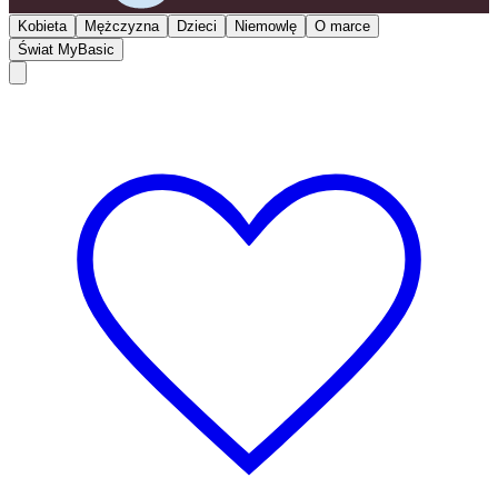
Kobieta
Mężczyzna
Dzieci
Niemowlę
O marce
Świat MyBasic