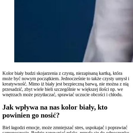
Kolor biały budzi skojarzenia z czystą, niezapisaną kartką, która
może być nowym początkiem. Jednocześnie to także czysty umysł i
kreatywność. Mimo iż biały jest bezpieczną barwą, nie można z nią
przesadzić, zbyt wiele bieli szczególnie w większej ilości np. we
wnętrzach może przytłaczać, sprawiać uczucie obcości i chłodu.
Jak wpływa na nas kolor biały, kto
powinien go nosić?
Biel łagodzi emocje, może zmniejszać stres, uspokajać i poprawiać
samopoczucie. Będzie zapewniać relaks, przyda się do odpoczynku.