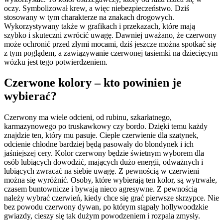
oczy. Symbolizował krew, a więc niebezpieczeństwo. Dziś
stosowany w tym charakterze na znakach drogowych.
Wykorzystywany także w grafikach i przekazach, które mają
szybko i skuteczni zwrócić uwagę. Dawniej uważano, że czerwony
może ochronić przed złymi mocami, dziś jeszcze można spotkać się
z tym poglądem, a zawiązywanie czerwonej tasiemki na dziecięcym
wózku jest tego potwierdzeniem.
Czerwone kolory – kto powinien je
wybierać?
Czerwony ma wiele odcieni, od rubinu, szkarłatnego,
karmazynowego po truskawkowy czy bordo. Dzięki temu każdy
znajdzie ten, który mu pasuje. Ciepłe czerwienie dla szatynek,
odcienie chłodne bardziej będą pasowały do blondynek i ich
jaśniejszej cery. Kolor czerwony będzie świetnym wyborem dla
osób lubiących dowodzić, mających dużo energii, odważnych i
lubiących zwracać na siebie uwagę. Z pewnością w czerwieni
można się wyróżnić. Osoby, które wybierają ten kolor, są wytrwałe,
czasem buntownicze i bywają nieco agresywne. Z pewnością
należy wybrać czerwień, kiedy chce się grać pierwsze skrzypce. Nie
bez powodu czerwony dywan, po którym stąpały hollywoodzkie
gwiazdy, cieszy się tak dużym powodzeniem i rozpala zmysły.