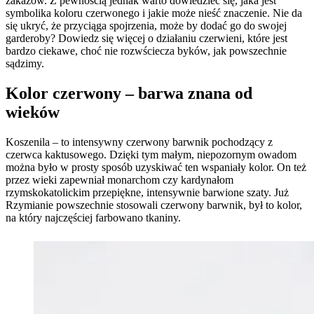
zakazów. Z pewnością jednak warto dowiedzieć się, jaka jest
symbolika koloru czerwonego i jakie może nieść znaczenie. Nie da
się ukryć, że przyciąga spojrzenia, może by dodać go do swojej
garderoby? Dowiedz się więcej o działaniu czerwieni, które jest
bardzo ciekawe, choć nie rozwściecza byków, jak powszechnie
sądzimy.
Kolor czerwony – barwa znana od
wieków
Koszenila – to intensywny czerwony barwnik pochodzący z
czerwca kaktusowego. Dzięki tym małym, niepozornym owadom
można było w prosty sposób uzyskiwać ten wspaniały kolor. On też
przez wieki zapewniał monarchom czy kardynałom
rzymskokatolickim przepiękne, intensywnie barwione szaty. Już
Rzymianie powszechnie stosowali czerwony barwnik, był to kolor,
na który najczęściej farbowano tkaniny.