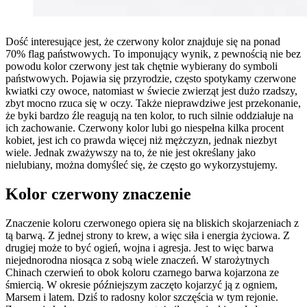
Dość interesujące jest, że czerwony kolor znajduje się na ponad
70% flag państwowych. To imponujący wynik, z pewnością nie bez
powodu kolor czerwony jest tak chętnie wybierany do symboli
państwowych. Pojawia się przyrodzie, często spotykamy czerwone
kwiatki czy owoce, natomiast w świecie zwierząt jest dużo rzadszy,
zbyt mocno rzuca się w oczy. Także nieprawdziwe jest przekonanie,
że byki bardzo źle reagują na ten kolor, to ruch silnie oddziałuje na
ich zachowanie. Czerwony kolor lubi go niespełna kilka procent
kobiet, jest ich co prawda więcej niż mężczyzn, jednak niezbyt
wiele. Jednak zważywszy na to, że nie jest określany jako
nielubiany, można domyśleć się, że często go wykorzystujemy.
Kolor czerwony znaczenie
Znaczenie koloru czerwonego opiera się na bliskich skojarzeniach z
tą barwą. Z jednej strony to krew, a więc siła i energia życiowa. Z
drugiej może to być ogień, wojna i agresja. Jest to więc barwa
niejednorodna niosąca z sobą wiele znaczeń. W starożytnych
Chinach czerwień to obok koloru czarnego barwa kojarzona ze
śmiercią. W okresie późniejszym zaczęto kojarzyć ją z ogniem,
Marsem i latem. Dziś to radosny kolor szczęścia w tym rejonie.