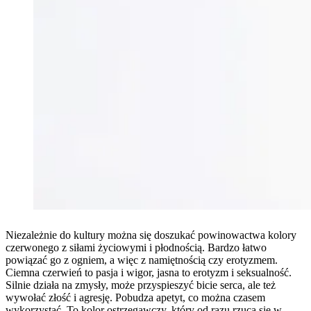
Niezależnie do kultury można się doszukać powinowactwa kolory
czerwonego z siłami życiowymi i płodnością. Bardzo łatwo
powiązać go z ogniem, a więc z namiętnością czy erotyzmem.
Ciemna czerwień to pasja i wigor, jasna to erotyzm i seksualność.
Silnie działa na zmysły, może przyspieszyć bicie serca, ale też
wywołać złość i agresję. Pobudza apetyt, co można czasem
wykorzystać. To kolor ostrzegawczy, który od razu rzuca się w