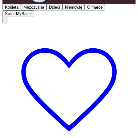
Kobieta
Mężczyzna
Dzieci
Niemowlę
O marce
Świat MyBasic