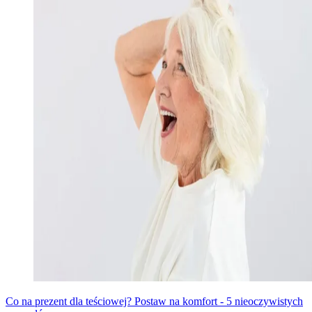
Co na prezent dla teściowej? Postaw na komfort - 5 nieoczywistych