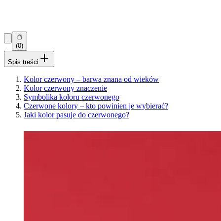
(0)
Spis treści
Kolor czerwony – barwa znana od wieków
Kolor czerwony znaczenie
Symbolika koloru czerwonego
Czerwone kolory – kto powinien je wybierać?
Jaki kolor pasuje do czerwonego?