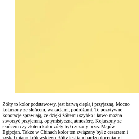
Żółty to kolor podstawowy, jest barwą ciepłą i przyjazną. Mocno
kojarzony ze słońcem, wakacjami, podróżami. Te pozytywne
konotacje sprawiają, że dzięki żółtemu szybko i łatwo można
stworzyć przyjemną, optymistyczną atmosferę. Kojarzony ze
słońcem czy złotem kolor żółty był czczony przez Majów i
Egipcjan. Także w Chinach kolor ten związany był z cesarzem i
zyskał miano królewskiego, żółty jest tam bardzo doceniany i