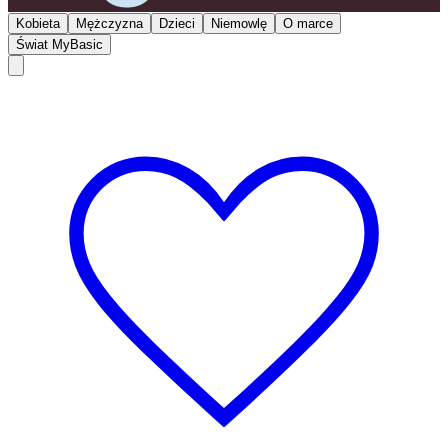
Kobieta
Mężczyzna
Dzieci
Niemowlę
O marce
Świat MyBasic