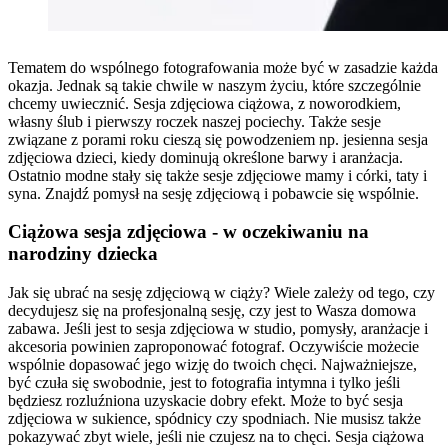
Tematem do wspólnego fotografowania może być w zasadzie każda
okazja. Jednak są takie chwile w naszym życiu, które szczególnie
chcemy uwiecznić. Sesja zdjęciowa ciążowa, z noworodkiem,
własny ślub i pierwszy roczek naszej pociechy. Także sesje
związane z porami roku cieszą się powodzeniem np. jesienna sesja
zdjęciowa dzieci, kiedy dominują określone barwy i aranżacja.
Ostatnio modne stały się także sesje zdjęciowe mamy i córki, taty i
syna. Znajdź pomysł na sesję zdjęciową i pobawcie się wspólnie.
Ciążowa sesja zdjęciowa - w oczekiwaniu na
narodziny dziecka
Jak się ubrać na sesję zdjęciową w ciąży? Wiele zależy od tego, czy
decydujesz się na profesjonalną sesję, czy jest to Wasza domowa
zabawa. Jeśli jest to sesja zdjęciowa w studio, pomysły, aranżacje i
akcesoria powinien zaproponować fotograf. Oczywiście możecie
wspólnie dopasować jego wizję do twoich chęci. Najważniejsze,
być czuła się swobodnie, jest to fotografia intymna i tylko jeśli
będziesz rozluźniona uzyskacie dobry efekt. Może to być sesja
zdjęciowa w sukience, spódnicy czy spodniach. Nie musisz także
pokazywać zbyt wiele, jeśli nie czujesz na to chęci. Sesja ciążowa