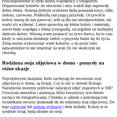
Prawdopodobnie to efekt dobrej współpracy z fotografem.
Dopasowanie kolorów do otoczenia i aury wokół daje naprawdę
dobre efekty. Jesienią dobrym wyborem będą pomarańczowy, żółty,
zielony, czerwony. Podkreślą otaczającą przyrodę. Oczywiście
kolory muszą do nas pasować, jeśli są dla nas nieodpowiednie, nie
warto ich wybierać. Latem sprawdzą się lekkie kolory i materiały,
nawet biały współgra z letnią scenografią, szczególnie na muśniętej
słońcem skórze. Wiosną warto postawić na żywe barwy, bo to czas
kiedy w otoczeniu dominuje zieleń, a przyroda budzi się do życia.
Zimą można wykorzystać wiele kolorów, o tej porze roku
najważniejsze to nie zmarznąć na sesji, by nie skończyła się
chorobą.
Rodzinna sesja zdjęciowa w domu - pomysły na
różne okazje
Najczęstszymi okazjami, które zachęcają do stworzenia sesji
zdjęciowej w domu, są święta. Czy to nie w okresie Bożego
Narodzenia możemy podziwiać najwięcej zdjęć znajomych w SM?
Uroczysta atmosfera i aranżacja, która towarzyszy tym dniom
zachęca do fotografowania. Choinka w salonie z połyskującymi
światełkami stworzy doskonałe tło do rodzinnej sesji zdjęciowej. Do
tego
czerwone
lub
zielone stylizacje
i złote dodatki. Kolory te to
symbole świąt, będą idealne do sesji.