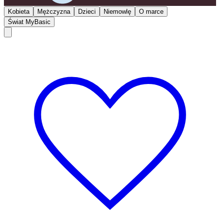
Kobieta
Mężczyzna
Dzieci
Niemowlę
O marce
Świat MyBasic