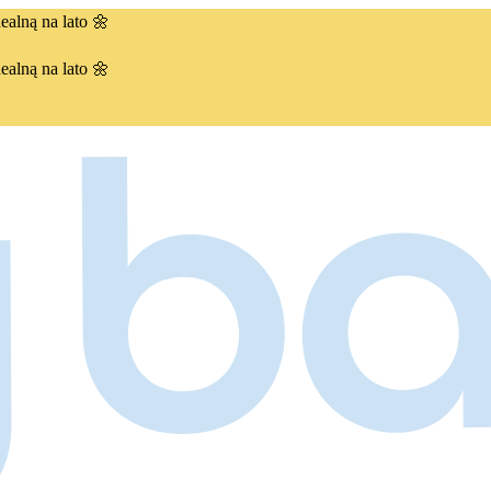
ealną na lato 🌼
ealną na lato 🌼