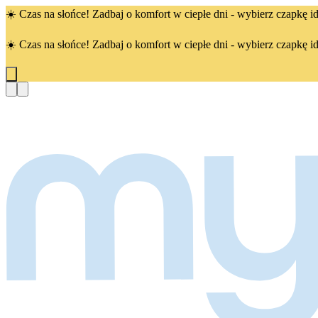
☀️ Czas na słońce! Zadbaj o komfort w ciepłe dni - wybierz czapkę id
☀️ Czas na słońce! Zadbaj o komfort w ciepłe dni - wybierz czapkę id