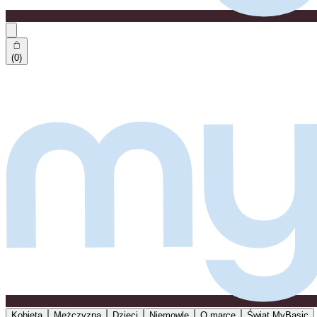
(0)
Kobieta
Mężczyzna
Dzieci
Niemowlę
O marce
Świat MyBasic