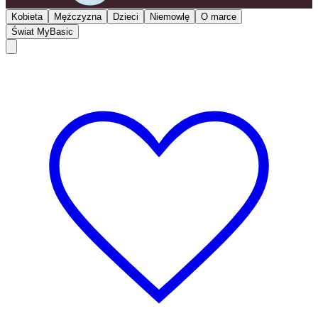
Kobieta
Mężczyzna
Dzieci
Niemowlę
O marce
Świat MyBasic