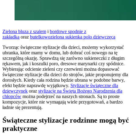
Zielona bluza z szalem
i
bordowe spodnie z
zakładką
oraz
butelkowozielona sukienka polo dziewczęca
Tworząc świąteczne stylizacje dla dzieci, możemy wykorzystać
ubranka, które mamy w domu, lub dobrać coś nowego na tę
szczególną okazję. Sprawdzą się zarówno sukieneczki z długim
rękawem, jak i koszulki poro, dresowe marynarki czy spódnice.
Wybierając odcienie zieleni czy czerwieni można dopasować
świąteczne stylizacje dla dzieci do strojów, jakie proponujemy dla
dorosłych. Kiedy cała rodzina będzie ubrana w podobne barwy,
efekt będzie naprawdę wyjątkowy.
Stylizacje świąteczne dla
dziewczynek
oraz
stylizacje na Święta Bożego Narodzenia dla
chłopców
można podejrzeć na naszych stronach. Są to proste
kompozycje, które nie wymagają wiele przygotowań, a bardzo
ładnie się prezentują.
Świąteczne stylizacje rodzinne mogą być
praktyczne