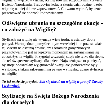
Wigilia to wyjątkowy dzień, od niej bowiem rozpoczynamy Święta
Bożego Narodzenia. Tradycyjna kolacja skupia całą rodzinę, trzeba
więc się na niej dobrze zaprezentować. Co warto wybrać, by czuć i
prezentować się dobrze? Podpowiadamy.
Odświętne ubrania na szczególne okazje -
co założyć na Wigilię?
Stylizacja na wigilię nie wymaga wiele trudu, wystarczy dobry
pomysł. Warto jednak pomyśleć o tym wcześniej i nie pozostawiać
tej kwestii na ostatnią chwilę, czas ostatnich gorączkowych
przygotowań nie jest najlepszym momentem na zastanawianie się,
co założyć na wigilię. Przygotuj wcześniej stroje nie tylko dla siebie,
ale też świąteczne stylizacje dla dzieci. Najważniejsze to pamiętać,
by stroje podkreślały wyjątkowość okazji, ale jednocześnie były
wygodne, z takim założeniem na pewno wymyślisz udane stylizacje
na wigilię.
To też może się przydać:
Jak się ubrać na wigilię w pracy? Zasady
i wskazówki
Stylizacje na Święta Bożego Narodzenia
dla dorosłych