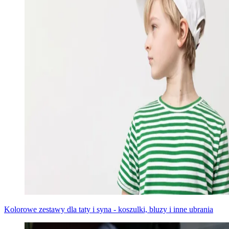
Kolorowe zestawy dla taty i syna - koszulki, bluzy i inne ubrania