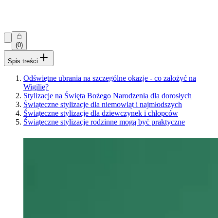
(0)
Spis treści
Odświętne ubrania na szczególne okazje - co założyć na
Wigilię?
Stylizacje na Święta Bożego Narodzenia dla dorosłych
Świąteczne stylizacje dla niemowląt i najmłodszych
Świąteczne stylizacje dla dziewczynek i chłopców
Świąteczne stylizacje rodzinne mogą być praktyczne