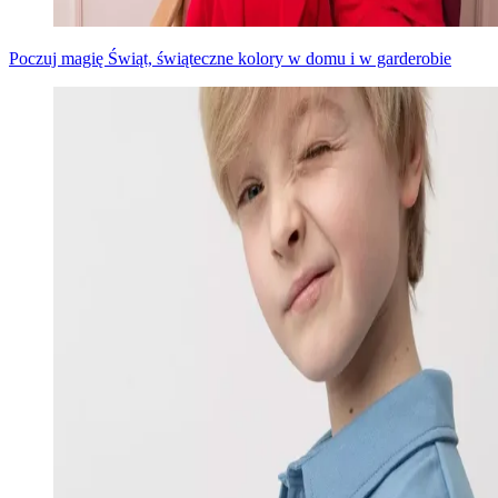
Poczuj magię Świąt, świąteczne kolory w domu i w garderobie