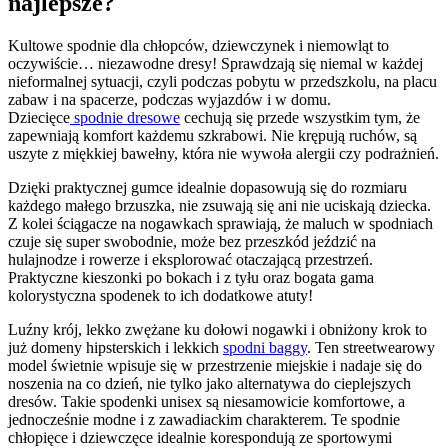
najlepsze?
Kultowe spodnie dla chłopców, dziewczynek i niemowląt to
oczywiście… niezawodne dresy! Sprawdzają się niemal w każdej
nieformalnej sytuacji, czyli podczas pobytu w przedszkolu, na placu
zabaw i na spacerze, podczas wyjazdów i w domu.
Dziecięce
spodnie dresowe
cechują się przede wszystkim tym, że
zapewniają komfort każdemu szkrabowi. Nie krępują ruchów, są
uszyte z miękkiej bawełny, która nie wywoła alergii czy podrażnień.
Dzięki praktycznej gumce idealnie dopasowują się do rozmiaru
każdego małego brzuszka, nie zsuwają się ani nie uciskają dziecka.
Z kolei ściągacze na nogawkach sprawiają, że maluch w spodniach
czuje się super swobodnie, może bez przeszkód jeździć na
hulajnodze i rowerze i eksplorować otaczającą przestrzeń.
Praktyczne kieszonki po bokach i z tyłu oraz bogata gama
kolorystyczna spodenek to ich dodatkowe atuty!
Luźny krój, lekko zwężane ku dołowi nogawki i obniżony krok to
już domeny hipsterskich i lekkich
spodni baggy
. Ten streetwearowy
model świetnie wpisuje się w przestrzenie miejskie i nadaje się do
noszenia na co dzień, nie tylko jako alternatywa do cieplejszych
dresów. Takie spodenki unisex są niesamowicie komfortowe, a
jednocześnie modne i z zawadiackim charakterem. Te spodnie
chłopięce i dziewczęce idealnie korespondują ze sportowymi