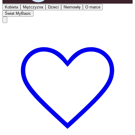
Kobieta
Mężczyzna
Dzieci
Niemowlę
O marce
Świat MyBasic