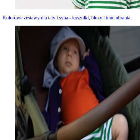
Kolorowe zestawy dla taty i syna - koszulki, bluzy i inne ubrania