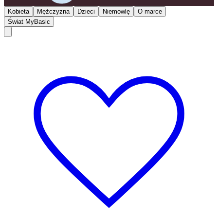
Kobieta
Mężczyzna
Dzieci
Niemowlę
O marce
Świat MyBasic