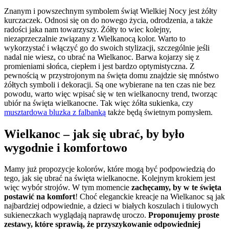
Znanym i powszechnym symbolem świąt Wielkiej Nocy jest żółty
kurczaczek. Odnosi się on do nowego życia, odrodzenia, a także
radości jaka nam towarzyszy. Żółty to wiec kolejny,
niezaprzeczalnie związany z Wielkanocą kolor. Warto to
wykorzystać i włączyć go do swoich stylizacji, szczególnie jeśli
nadal nie wiesz, co ubrać na Wielkanoc. Barwa kojarzy się z
promieniami słońca, ciepłem i jest bardzo optymistyczna. Z
pewnością w przystrojonym na święta domu znajdzie się mnóstwo
żółtych symboli i dekoracji. Są one wybierane na ten czas nie bez
powodu, warto więc wpisać się w ten wielkanocny trend, tworząc
ubiór na święta wielkanocne. Tak więc żółta sukienka, czy
musztardowa bluzka z falbanką
także będą świetnym pomysłem.
Wielkanoc – jak się ubrać, by było
wygodnie i komfortowo
Mamy już propozycje kolorów, które mogą być podpowiedzią do
tego, jak się ubrać na święta wielkanocne. Kolejnym krokiem jest
więc wybór strojów. W tym momencie
zachęcamy, by w te święta
postawić na komfort
! Choć eleganckie kreacje na Wielkanoc są jak
najbardziej odpowiednie, a dzieci w białych koszulach i tiulowych
sukieneczkach wyglądają naprawdę uroczo.
Proponujemy proste
zestawy, które sprawią, że przyszykowanie odpowiedniej