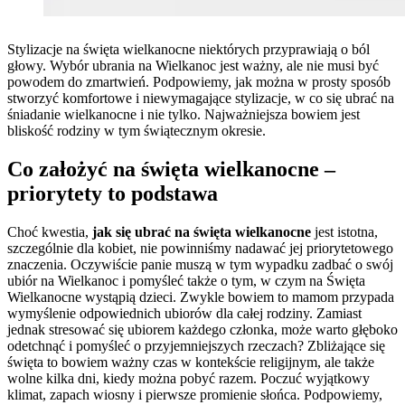
Stylizacje na święta wielkanocne niektórych przyprawiają o ból
głowy. Wybór ubrania na Wielkanoc jest ważny, ale nie musi być
powodem do zmartwień. Podpowiemy, jak można w prosty sposób
stworzyć komfortowe i niewymagające stylizacje, w co się ubrać na
śniadanie wielkanocne i nie tylko. Najważniejsza bowiem jest
bliskość rodziny w tym świątecznym okresie.
Co założyć na święta wielkanocne –
priorytety to podstawa
Choć kwestia,
jak się ubrać na święta wielkanocne
jest istotna,
szczególnie dla kobiet, nie powinniśmy nadawać jej priorytetowego
znaczenia. Oczywiście panie muszą w tym wypadku zadbać o swój
ubiór na Wielkanoc i pomyśleć także o tym, w czym na Święta
Wielkanocne wystąpią dzieci. Zwykle bowiem to mamom przypada
wymyślenie odpowiednich ubiorów dla całej rodziny. Zamiast
jednak stresować się ubiorem każdego członka, może warto głęboko
odetchnąć i pomyśleć o przyjemniejszych rzeczach? Zbliżające się
święta to bowiem ważny czas w kontekście religijnym, ale także
wolne kilka dni, kiedy można pobyć razem. Poczuć wyjątkowy
klimat, zapach wiosny i pierwsze promienie słońca. Podpowiemy,