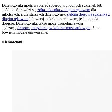
Dziewczynki mogą wybierać spośród wygodnych sukienek lub
spódnic. Sprawdzi się
żółta sukienka z długim rękawem
dla
młodszych, a dla starszych dziewczynek
zielona dresowa sukienka z
długim rękawem
lub wersja z krótkim rękawem, jeśli pogoda
dopisze. Dziewczynka także może uzupełnić swoją
stylizację
dresową marynarką w kolorze musztardowym
. Są to
bowiem modele uniwersalne.
Niemowlaki