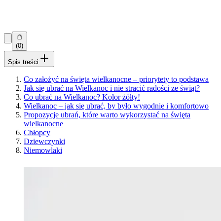
(0)
Spis treści
Co założyć na święta wielkanocne – priorytety to podstawa
Jak się ubrać na Wielkanoc i nie stracić radości ze świąt?
Co ubrać na Wielkanoc? Kolor żółty!
Wielkanoc – jak się ubrać, by było wygodnie i komfortowo
Propozycje ubrań, które warto wykorzystać na święta
wielkanocne
Chłopcy
Dziewczynki
Niemowlaki