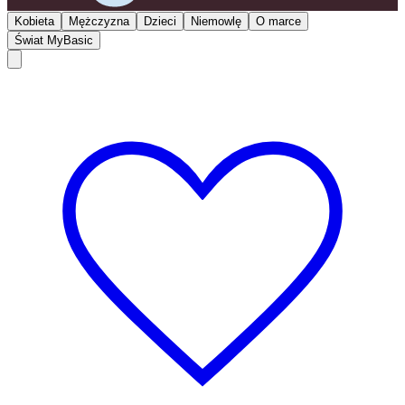
Kobieta
Mężczyzna
Dzieci
Niemowlę
O marce
Świat MyBasic