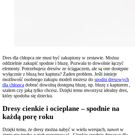
Dres dla chłopca nie musi być zakupiony w zestawie. Można
oddzielnie zakupić spodnie i bluzę. Pozwala to dowolnie łączyć
elementy. Potrzebujesz dresów ze ściągaczem, ale są one dostępne
wyłącznie z bluzą bez kaptura? Żaden problem. Jeśli istnieje
możliwość osobnego zakupu modeli możesz do
spodni dresowych
dla chłopca
dobrać dowolną dostępną bluzę, np. bluzę z kapturem ,
szalem czy jaką tylko chcesz. Dzięki temu stworzysz idealny dres,
który spodoba się dziecku.
Dresy cienkie i ocieplane – spodnie na
każdą porę roku
Dzięki temu, że dresy można nabyć w wielu wersjach, nawet w
zimie nie trzeba z nich rezygnować. Cienkie spodnie dresowe dla