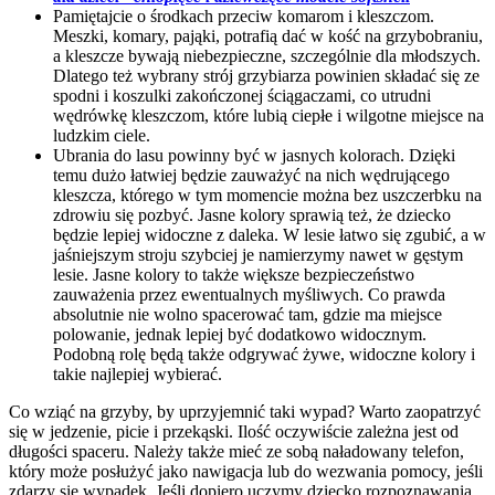
Pamiętajcie o środkach przeciw komarom i kleszczom.
Meszki, komary, pająki, potrafią dać w kość na grzybobraniu,
a kleszcze bywają niebezpieczne, szczególnie dla młodszych.
Dlatego też wybrany strój grzybiarza powinien składać się ze
spodni i koszulki zakończonej ściągaczami, co utrudni
wędrówkę kleszczom, które lubią ciepłe i wilgotne miejsce na
ludzkim ciele.
Ubrania do lasu powinny być w jasnych kolorach. Dzięki
temu dużo łatwiej będzie zauważyć na nich wędrującego
kleszcza, którego w tym momencie można bez uszczerbku na
zdrowiu się pozbyć. Jasne kolory sprawią też, że dziecko
będzie lepiej widoczne z daleka. W lesie łatwo się zgubić, a w
jaśniejszym stroju szybciej je namierzymy nawet w gęstym
lesie. Jasne kolory to także większe bezpieczeństwo
zauważenia przez ewentualnych myśliwych. Co prawda
absolutnie nie wolno spacerować tam, gdzie ma miejsce
polowanie, jednak lepiej być dodatkowo widocznym.
Podobną rolę będą także odgrywać żywe, widoczne kolory i
takie najlepiej wybierać.
Co wziąć na grzyby, by uprzyjemnić taki wypad? Warto zaopatrzyć
się w jedzenie, picie i przekąski. Ilość oczywiście zależna jest od
długości spaceru. Należy także mieć ze sobą naładowany telefon,
który może posłużyć jako nawigacja lub do wezwania pomocy, jeśli
zdarzy się wypadek. Jeśli dopiero uczymy dziecko rozpoznawania