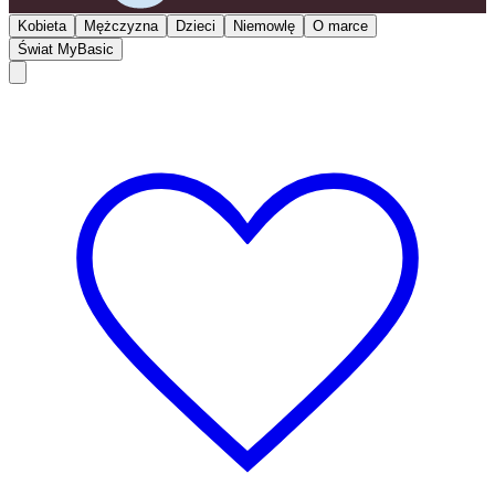
Kobieta
Mężczyzna
Dzieci
Niemowlę
O marce
Świat MyBasic