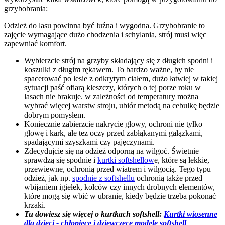
grzybobrania:
Odzież do lasu powinna być luźna i wygodna. Grzybobranie to
zajęcie wymagające dużo chodzenia i schylania, strój musi więc
zapewniać komfort.
Wybierzcie strój na grzyby składający się z długich spodni i
koszulki z długim rękawem. To bardzo ważne, by nie
spacerować po lesie z odkrytym ciałem, dużo łatwiej w takiej
sytuacji paść ofiarą kleszczy, których o tej porze roku w
lasach nie brakuje. w zależności od temperatury można
wybrać więcej warstw stroju, ubiór metodą na cebulkę będzie
dobrym pomysłem.
Koniecznie zabierzcie nakrycie głowy, ochroni nie tylko
głowę i kark, ale tez oczy przed zabłąkanymi gałązkami,
spadającymi szyszkami czy pajęczynami.
Zdecydujcie się na odzież odporną na wilgoć. Świetnie
sprawdzą się spodnie i
kurtki softshellow
e, które są lekkie,
przewiewne, ochronią przed wiatrem i wilgocią. Tego typu
odzież, jak np.
spodnie z softshellu
ochronią także przed
wbijaniem igiełek, kolców czy innych drobnych elementów,
które mogą się wbić w ubranie, kiedy będzie trzeba pokonać
krzaki.
Tu dowiesz się więcej o kurtkach softshell:
Kurtki wiosenne
dla dzieci - chłopięce i dziewczęce modele softshell