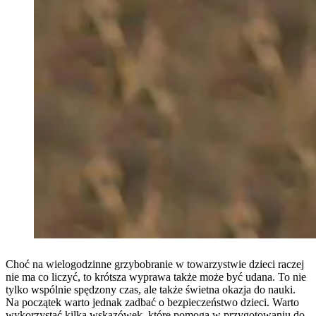
Choć na wielogodzinne grzybobranie w towarzystwie dzieci raczej
nie ma co liczyć, to krótsza wyprawa także może być udana. To nie
tylko wspólnie spędzony czas, ale także świetna okazja do nauki.
Na początek warto jednak zadbać o bezpieczeństwo dzieci. Warto
wykorzystać kilka wskazówek, które pomogą w przygotowaniu do