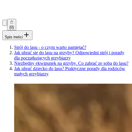
(0)
Spis treści
Strój do lasu - o czym warto pamiętać?
Jak ubrać się do lasu na grzyby? Odpowiedni strój i porady
dla początkujących grzybiarzy
Niezbędny ekwipunek na grzyby. Co zabrać ze sobą do lasu?
Jak ubrać dziecko do lasu? Praktyczne porady dla rodziców
małych grzybiarzy