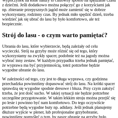
Wypoczynek na łonie natury to cudowny sposób na spędzanie czasu
z dziećmi. Jeśli dodatkowo można połączyć go z korzyściami jak
np. zbieranie przepysznych jagód może zamienić się w dobrze
wykorzystany, rodzinny czas. By jednak miło spędzić dzień, trzeba
wiedzieć jak się ubrać do lasu by było komfortowo, ale też
bezpiecznie.
Strój do lasu - o czym warto pamiętać?
Ubrania do lasu, które wybierzecie, będą zależały od celu
wycieczki. Strój na grzyby może różnić się od tego, który
wykorzystamy na zwykły spacer, podobnie też na jagody można
wybrać inny zestaw. W każdym przypadku trzeba jednak pamiętać,
że wyprawa ma być przyjemnością, toteż potrzebne będzie
wygodne ubranie do lasu.
W zależności od tego, czy jest to długa wyprawa, czy godzinna
przechadzka powinniśmy dopasować strój do lasu. Na krótki spacer
sprawdzą się wygodne spodnie dresowe i bluza. Przy czym założyć
trzeba, że jest dość sucho. W takiej sytuacji nie będzie potrzebne
szczególne przygotowanie. W takim lekkim stroju można przejść się
po lesie i powinno być nam komfortowo. Do tego oczywiście
potrzebne będą wygodne buty np. adidasy. Jeśli jednak planujemy
dłuższe wyjście w plener, lub profesjonalne grzybobranie,
powinniśmy pomyśleć o tym, by nasze ubranie na grzyby było