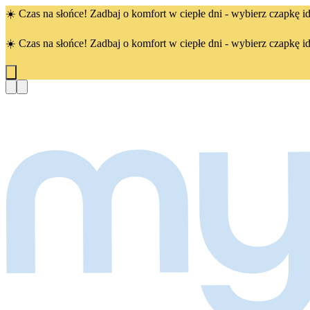
☀️ Czas na słońce! Zadbaj o komfort w ciepłe dni - wybierz czapkę id
☀️ Czas na słońce! Zadbaj o komfort w ciepłe dni - wybierz czapkę id