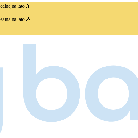
ealną na lato 🌼
ealną na lato 🌼