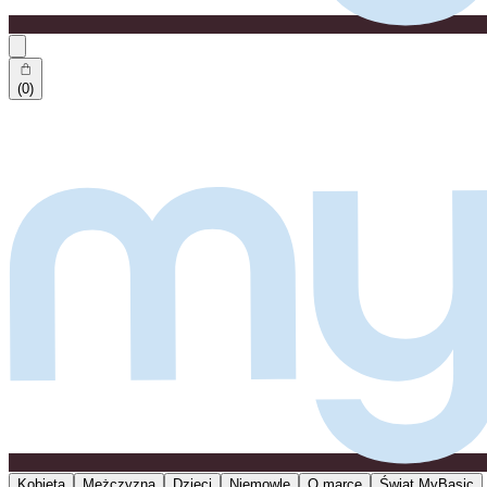
(0)
Kobieta
Mężczyzna
Dzieci
Niemowlę
O marce
Świat MyBasic