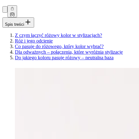
(0)
Spis treści
Z czym łączyć różowy kolor w stylizacjach?
Róż i jego odcienie
Co pasuje do różowego, który kolor wybrać?
Dla odważnych – połączenia, które wyróżnią stylizację
Do jakiego koloru pasuje różowy – neutralna baza