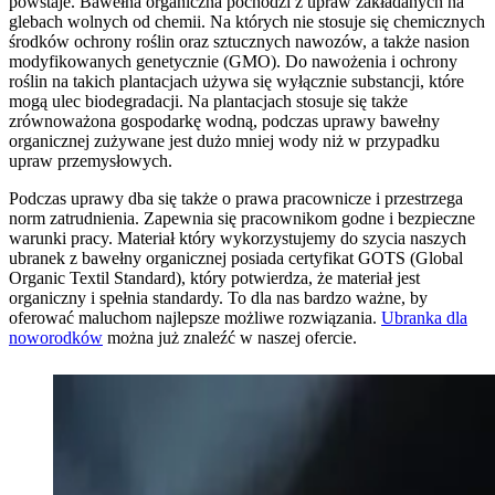
powstaje. Bawełna organiczna pochodzi z upraw zakładanych na
glebach wolnych od chemii. Na których nie stosuje się chemicznych
środków ochrony roślin oraz sztucznych nawozów, a także nasion
modyfikowanych genetycznie (GMO). Do nawożenia i ochrony
roślin na takich plantacjach używa się wyłącznie substancji, które
mogą ulec biodegradacji. Na plantacjach stosuje się także
zrównoważona gospodarkę wodną, podczas uprawy bawełny
organicznej zużywane jest dużo mniej wody niż w przypadku
upraw przemysłowych.
Podczas uprawy dba się także o prawa pracownicze i przestrzega
norm zatrudnienia. Zapewnia się pracownikom godne i bezpieczne
warunki pracy. Materiał który wykorzystujemy do szycia naszych
ubranek z bawełny organicznej posiada certyfikat GOTS (Global
Organic Textil Standard), który potwierdza, że materiał jest
organiczny i spełnia standardy. To dla nas bardzo ważne, by
oferować maluchom najlepsze możliwe rozwiązania.
Ubranka dla
noworodków
można już znaleźć w naszej ofercie.