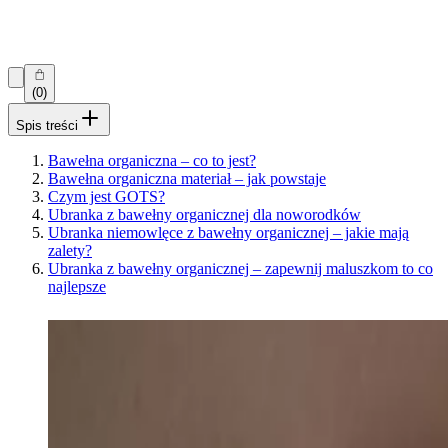
(0)
Spis treści
Bawełna organiczna – co to jest?
Bawełna organiczna materiał – jak powstaje
Czym jest GOTS?
Ubranka z bawełny organicznej dla noworodków
Ubranka niemowlęce z bawełny organicznej – jakie mają
zalety?
Ubranka z bawełny organicznej – zapewnij maluszkom to co
najlepsze