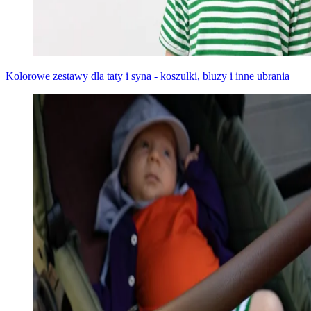
Kolorowe zestawy dla taty i syna - koszulki, bluzy i inne ubrania