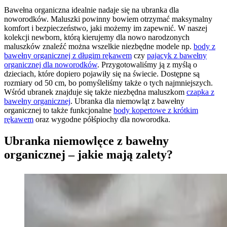
Bawełna organiczna idealnie nadaje się na ubranka dla
noworodków. Maluszki powinny bowiem otrzymać maksymalny
komfort i bezpieczeństwo, jaki możemy im zapewnić. W naszej
kolekcji newborn, którą kierujemy dla nowo narodzonych
maluszków znaleźć można wszelkie niezbędne modele np.
body z
bawełny organicznej z długim rękawem
czy
pajacyk z bawełny
organicznej dla noworodków
. Przygotowaliśmy ją z myślą o
dzieciach, które dopiero pojawiły się na świecie. Dostępne są
rozmiary od 50 cm, bo pomyśleliśmy także o tych najmniejszych.
Wśród ubranek znajduje się także niezbędna maluszkom
czapka z
bawełny organicznej
. Ubranka dla niemowląt z bawełny
organicznej to także funkcjonalne
body kopertowe z krótkim
rękawem
oraz wygodne półśpiochy dla noworodka.
Ubranka niemowlęce z bawełny
organicznej – jakie mają zalety?