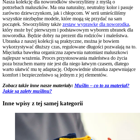
Nasza kolekcję dla noworodków stworzyliśmy z myślą o
potrzebach maluszków. Ma ona naturalny, neutralny kolor i pasuje
zarówno dziewczynkom, jak i chłopcom. W serii umieściliśmy
wszystkie niezbędne modele, które mogą się przydać na sam
początek. Stworzyliśmy także
zestaw wyprawkę dla noworodka
,
który może być pierwszym i podstawowym wyborem ubranek dla
noworodka. Będzie dobry na prezent dla rodziców i maleństwa.
Ubranka z naszej kolekcji są praktyczne, można je bowiem
wykorzystywać dłuższy czas, regulowane długości pozwalają na to.
Mięciutka bawełna organiczna zapewnia natomiast maluszkowi
najlepsze wrażenia. Proces przystosowania maleństwa do życia
poza brzuchem mamy nie jest dla niego łatwym czasem, dlatego
warto ułatwić mu tę adaptację. Odpowiednie ubranka zapewniające
komfort i bezpieczeństwo są jednym z jej elementów.
Zobacz także inne nasze materiały:
Muślin – co to za materiał?
Jakie są zalety muślinu?
Inne wpisy z tej samej kategorii