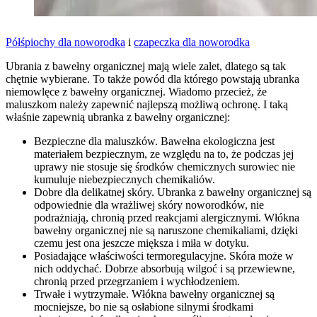
Półśpiochy dla noworodka
i
czapeczka dla noworodka
Ubrania z bawełny organicznej mają wiele zalet, dlatego są tak
chętnie wybierane. To także powód dla którego powstają ubranka
niemowlęce z bawełny organicznej. Wiadomo przecież, że
maluszkom należy zapewnić najlepszą możliwą ochronę. I taką
właśnie zapewnią ubranka z bawełny organicznej:
Bezpieczne dla maluszków. Bawełna ekologiczna jest
materiałem bezpiecznym, ze względu na to, że podczas jej
uprawy nie stosuje się środków chemicznych surowiec nie
kumuluje niebezpiecznych chemikaliów.
Dobre dla delikatnej skóry. Ubranka z bawełny organicznej są
odpowiednie dla wrażliwej skóry noworodków, nie
podrażniają, chronią przed reakcjami alergicznymi. Włókna
bawełny organicznej nie są naruszone chemikaliami, dzięki
czemu jest ona jeszcze miększa i miła w dotyku.
Posiadające właściwości termoregulacyjne. Skóra może w
nich oddychać. Dobrze absorbują wilgoć i są przewiewne,
chronią przed przegrzaniem i wychłodzeniem.
Trwałe i wytrzymałe. Włókna bawełny organicznej są
mocniejsze, bo nie są osłabione silnymi środkami