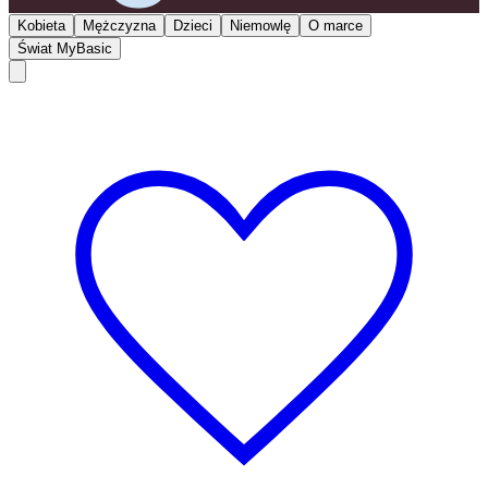
Kobieta
Mężczyzna
Dzieci
Niemowlę
O marce
Świat MyBasic